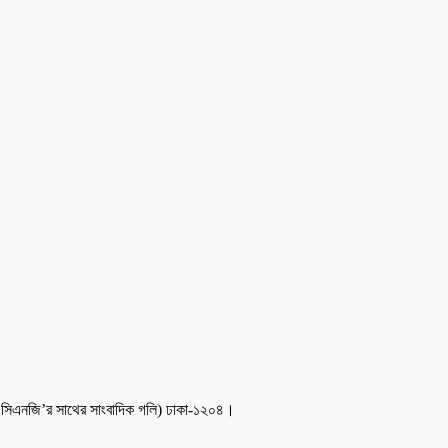
ুন সিএনজি’র সাথের সাংবাদিক গলি) ঢাকা-১২০৪।