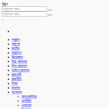
খুঁজুন
,
,
প্রচ্ছদ
সর্বশেষ
জাতীয়
সারাদেশ
বিচারাঙ্গান
উচ্চ আদালত
নিম্ম আদালত
আইন-আদালত
রাজধানী
রাজনীতি
শিক্ষা
মতামত
অন্যান্য
আন্তর্জাতিক
অর্থনীতি
খেলাধুলা