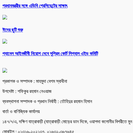
প্রধানমন্ত্রীর সঙ্গে এডিবি প্রেসিডেন্টের সাক্ষাৎ
ঈদের ছুটি শুরু
প্যানেল আইনজীবী নিয়োগ দেবে সুপ্রিম কোর্ট লিগ্যাল এইড কমিটি
প্রকাশক ও সম্পাদক : মাহমুদা বেগম স্বাধীনা
উপদেষ্টা : শফিকুর রহমান নেওয়াজ
ব্যবস্থাপনা সম্পাদক ও প্রধান নির্বাহী : তৌহিদুর রহমান হিসান
বার্তা ও বাণিজ্যিক কার্যালয়
১৪৭/৭/এ, দক্ষিণ যাত্রাবাড়ী (যাত্রাবাড়ী মোড়ের ডান দিকে, ওয়াপদা কলোনীর বিপরীতে ম
মোবাইল : ০১৩১৬-২০২১৩৭, ০১৬৩২-৩৬৭৬৪৫