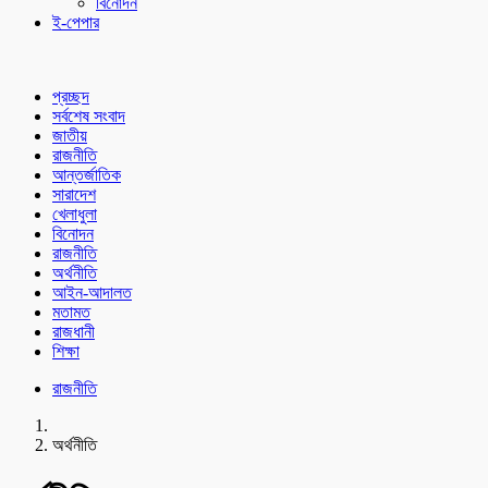
বিনোদন
ই-পেপার
প্রচ্ছদ
সর্বশেষ সংবাদ
জাতীয়
রাজনীতি
আন্তর্জাতিক
সারাদেশ
খেলাধুলা
বিনোদন
রাজনীতি
অর্থনীতি
আইন-আদালত
মতামত
রাজধানী
শিক্ষা
রাজনীতি
অর্থনীতি