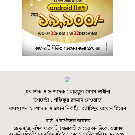
প্রকাশক ও সম্পাদক : মাহমুদা বেগম স্বাধীনা
উপদেষ্টা : শফিকুর রহমান নেওয়াজ
ব্যবস্থাপনা সম্পাদক ও প্রধান নির্বাহী : তৌহিদুর রহমান হিসান
বার্তা ও বাণিজ্যিক কার্যালয়
১৪৭/৭/এ, দক্ষিণ যাত্রাবাড়ী (যাত্রাবাড়ী মোড়ের ডান দিকে, ওয়াপদা
কলোনীর বিপরীতে মুন সিএনজি’র সাথের সাংবাদিক গলি) ঢাকা-১২০৪।